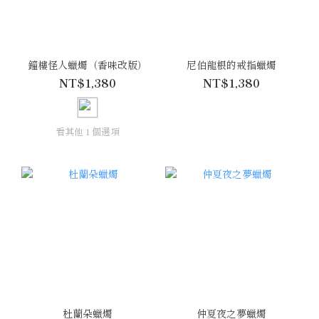
鐘樓怪人蠟燭（香味改版）
尼伯龍根的戒指蠟燭
NT$1,380
NT$1,380
看其他 1 個選項
杜蘭朵蠟燭
仲夏夜之夢蠟燭