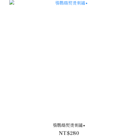
鴞鸚鵡熨燙刺繡▪
NT$280