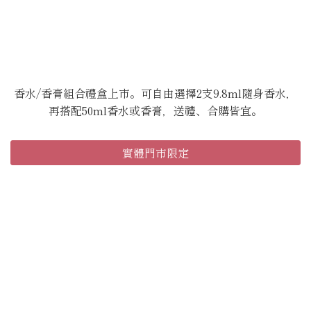
組合禮盒
NEW
香水/香膏組合禮盒上市。可自由選擇2支9.8ml隨身香水，
再搭配50ml香水或香膏，送禮、合購皆宜。
實體門市限定