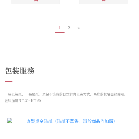
1
2
»
包裝服務
一張包裝紙、一張貼紙，環保不浪費的日式對角包裝方式，
為您的祝福畫龍點睛。
包裝加購NT.30~NT.60