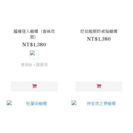
鐘樓怪人蠟燭（香味改
尼伯龍根的戒指蠟燭
版）
NT$1,380
NT$1,380
看其他 1 個選項