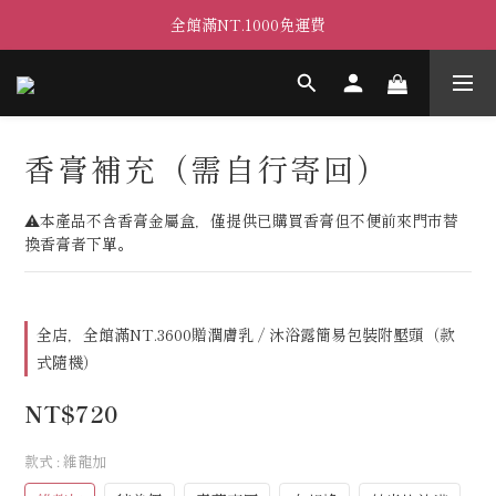
全館滿NT.1000免運費
香膏補充（需自行寄回）
⚠︎本產品不含香膏金屬盒，僅提供已購買香膏但不便前來門市替
換香膏者下單。
全店，全館滿NT.3600贈潤膚乳 / 沐浴露簡易包裝附壓頭（款
式隨機）
NT$720
款式
: 維龍加