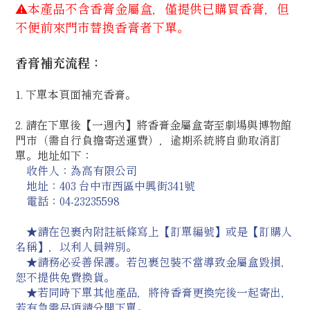
⚠︎本產品不含香膏金屬盒，僅提供已購買香膏，但
不便前來門市替換香膏者下單。
香膏補充流程：
1. 下單本頁面補充香膏。
2. 請在下單後【一週內】將香膏金屬盒寄至劇場與博物館
門市（需自行負擔寄送運費）
，逾期系統將自動取消訂
單。
地址如下：
收件人：為高有限公司
地址：403 台中市西區中興街341號
電話：04-23235598
★請在包裹內附註紙條寫上【訂單編號】或是【訂購人
名稱】，以利人員辨別。
★請務必妥善保護。若包裹包裝不當導致金屬盒毀損，
恕不提供免費換貨。
★
若
同時下單其他產品，將待香膏更換完後一起寄出，
若有急需品項請分開下單。