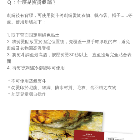
Ｑ：什麼是熨燙刺繡？
刺
繡後有背膠，可使用熨斗將刺繡燙於衣物、帆布袋、帽子......等
處。使用步驟如下：
1. 取下背面固定用綠色黏土
2. 將熨燙貼放置於固定位置後，先覆蓋一層手帕厚度的布，避免
刺繡及衣物因高溫受損
3. 將熨斗調至最高溫，按壓熨燙30秒以上，直至邊角完全貼合表
面
4. 待熨燙刺繡冷卻後即可使用
＊不可使用蒸氣熨斗
＊勿燙印於尼龍、絲綢、防水材質
、毛衣
、
含羽絨之衣物
＊勿讓兒童獨自操作