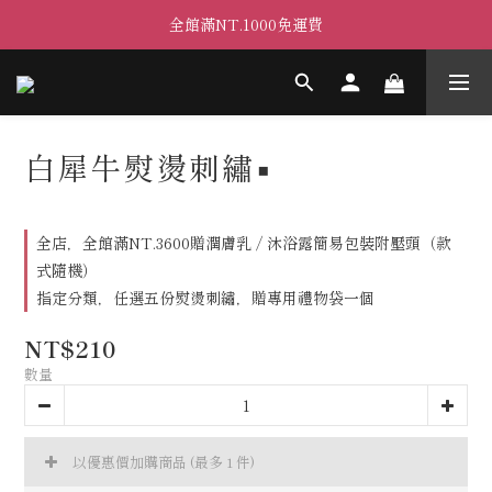
全館滿NT.1000免運費
白犀牛熨燙刺繡▪
全店，全館滿NT.3600贈潤膚乳 / 沐浴露簡易包裝附壓頭（款
式隨機）
指定分類，任選五份熨燙刺繡，贈專用禮物袋一個
NT$210
數量
以優惠價加購商品
(最多 1 件)