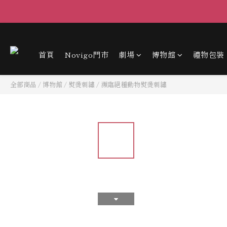
首頁
Novigo門市
劇場
博物館
禮物包裝
全部商品
/
博物館
/
熨燙刺繡
/
瀕臨絕種動物熨燙刺繡