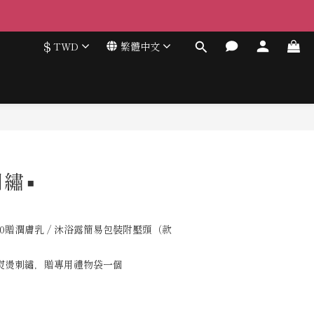
$
TWD
繁體中文
繡▪️
00贈潤膚乳 / 沐浴露簡易包裝附壓頭（款
熨燙刺繡，贈專用禮物袋一個