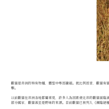
藪貓是非洲的特有物種，體型中等而纖細。就比例而言，藪貓有
擊。
以前藪貓在非洲各地都屬常見，許多人為因素使北非的藪貓面臨
部分國家，藪貓甚至是野味的來源。目前藪貓已被列入《瀕臨絕