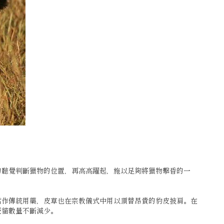
的聽覺判斷獵物的位置，再高高躍起，施以足夠將獵物擊昏的一
當作傳統用藥，皮草也在宗教儀式中用以頂替昂貴的豹皮披肩。在
藪貓數量不斷減少。