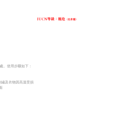
IUCN等級：極危
（北非種）
等處。使用步驟如下：
刺繡及衣物因高溫受損
面