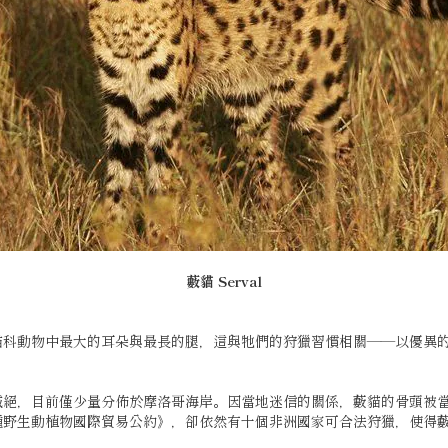
藪貓
Serval
貓科動物中最大的耳朵與最長的腿，這與牠們的狩獵習慣相關——以優異
滅絕，目前僅少量分佈於摩洛哥海岸。因當地迷信的關係，藪貓的骨頭被
種野生動植物國際貿易公約》，卻依然有十個非洲國家可合法狩獵，使得