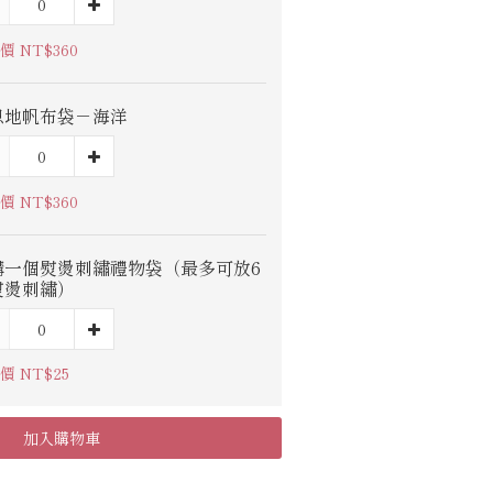
價 NT$360
息地帆布袋－海洋
價 NT$360
購一個熨燙刺繡禮物袋（最多可放6
熨燙刺繡）
價 NT$25
加入購物車