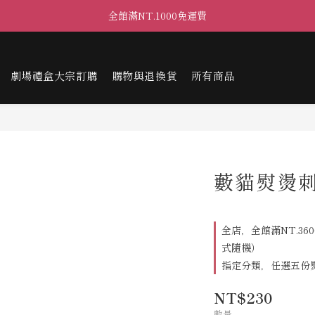
全館滿NT.1000免運費
劇場禮盒大宗訂購
購物與退換貨
所有商品
藪貓熨燙刺
全店，全館滿NT.36
式隨機）
指定分類，任選五份
NT$230
數量