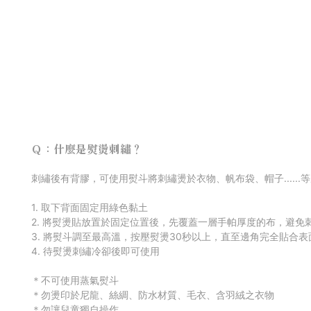
Ｑ：什麼是熨燙刺繡？
刺
繡後有背膠，可使用熨斗將刺繡燙於衣物、帆布袋、帽子......
1. 取下背面固定用綠色黏土
2. 將熨燙貼放置於固定位置後，先覆蓋一層手帕厚度的布，避免
3. 將熨斗調至最高溫，按壓熨燙30秒以上，直至邊角完全貼合表
4. 待熨燙刺繡冷卻後即可使用
＊不可使用蒸氣熨斗
＊勿燙印於尼龍、絲綢、防水材質
、毛衣
、
含羽絨之衣物
＊勿讓兒童獨自操作