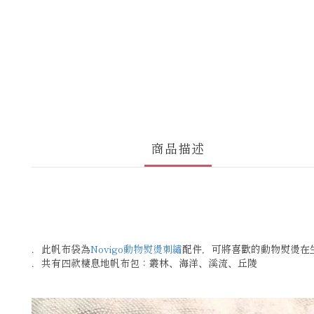
商品描述
．此帆布袋為
Novigo動物熨燙刺繡
配件，可將喜歡的動物熨燙在
．共有四款棲息地帆布包：叢林、海洋、溪流、丘陵