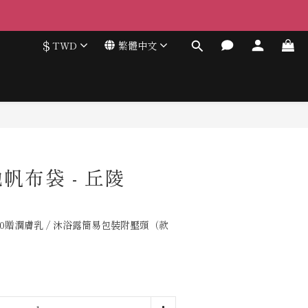
$
TWD
繁體中文
帆布袋 - 丘陵
00贈潤膚乳 / 沐浴露簡易包裝附壓頭（款