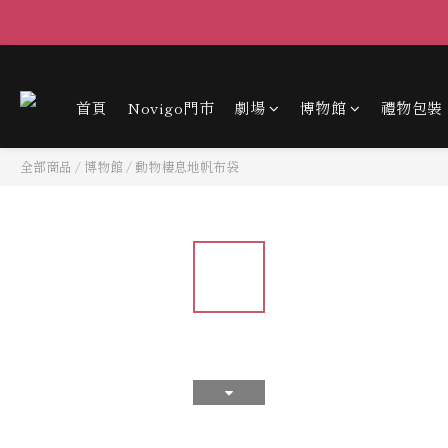
首頁
Novigo門市
劇場
博物館
禮物包裝
全部商品
/
博物館
/
動物棲息地帆布袋