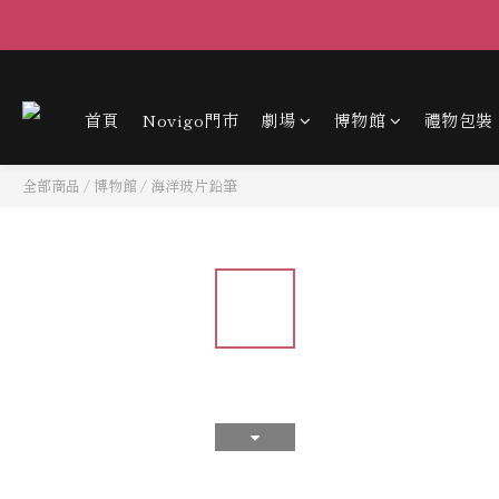
首頁
Novigo門市
劇場
博物館
禮物包裝
全部商品
/
博物館
/
海洋玻片鉛筆