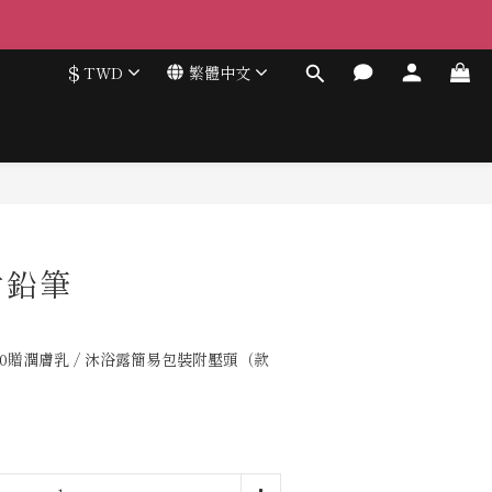
$
TWD
繁體中文
片鉛筆
00贈潤膚乳 / 沐浴露簡易包裝附壓頭（款