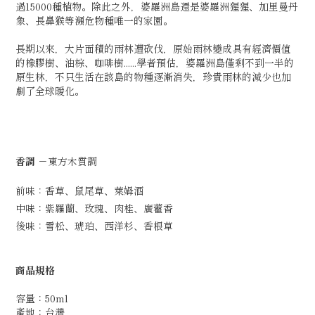
過15000種植物。除此之外，婆羅洲島還是婆羅洲猩猩、加里曼丹
象、長鼻猴等瀕危物種唯一的家園。
長期以來，大片面積的雨林遭砍伐，原始雨林變成具有經濟價值
的橡膠樹、油棕、咖啡樹......學者預估，婆羅洲島僅剩不到一半的
原生林，不只生活在該島的物種逐漸消失，珍貴雨林的減少也加
劇了全球暖化。
香調
－東方木質調
前味：香草、鼠尾草、萊姆酒
中味：紫羅蘭、玫瑰、肉桂、廣藿香
後味：雪松、琥珀、西洋杉、香根草
商品規格
容量：50ml
產地：台灣