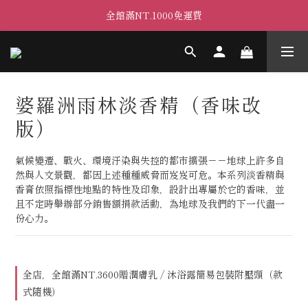
全館滿NT.1000免運費
婆羅洲雨林淡香精（香味改
版）
氣候變遷、戰火、環境汙染與失控的都市擴張－－地球上許多自
然與人文景觀，都因上述種種威脅而岌岌可危。本系列淡香精與
香膏依照指標性地點的特性及印象，設計出專屬於它的香味，並
且不定時舉辦部分銷售額捐款活動，為地球及我們的下一代盡一
份心力。
全店，全館滿NT.3600贈潤膚乳 / 沐浴露簡易包裝附壓頭（款
式隨機）