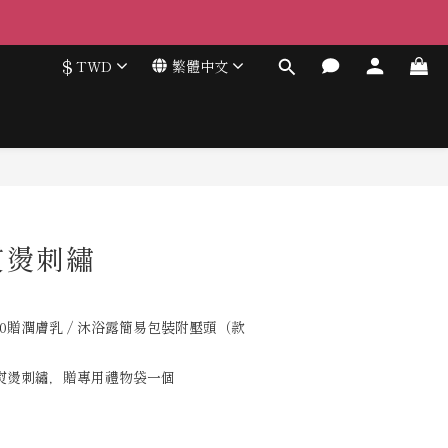
$
TWD
繁體中文
熨燙刺繡
00贈潤膚乳 / 沐浴露簡易包裝附壓頭（款
熨燙刺繡，贈專用禮物袋一個