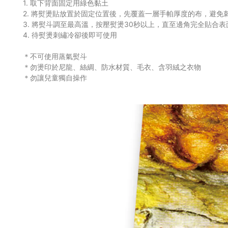
1. 取下背面固定用綠色黏土
2. 將熨燙貼放置於固定位置後，先覆蓋一層手帕厚度的布，避免
3. 將熨斗調至最高溫，按壓熨燙30秒以上，直至邊角完全貼合表
4. 待熨燙刺繡冷卻後即可使用
＊不可使用蒸氣熨斗
＊勿燙印於尼龍、絲綢、防水材質
、毛衣
、
含羽絨之衣物
＊勿讓兒童獨自操作