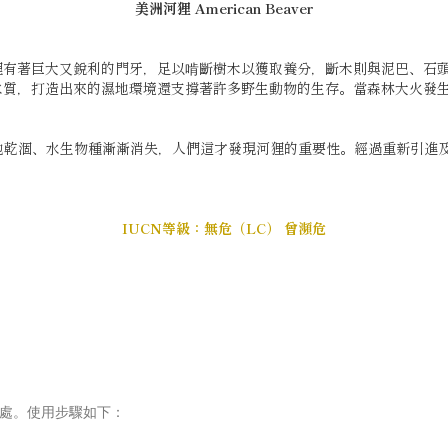
美洲河狸
American Beaver
狸有著巨大又銳利的門牙，足以啃斷樹木以獲取養分，斷木則與泥巴、石
水質，打造出來的濕地環境還支撐著許多野生動物的生存。當森林大火發
地乾涸、水生物種漸漸消失，人們這才發現河狸的重要性。經過重新引進
IUCN等級：無危（LC） 曾瀕危
等處。使用步驟如下：