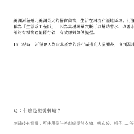
美洲河狸是北美洲最大的齧齒動物，生活在河流和溼地區域。河
稱為「生態系工程師」，因為其堤壩巢穴既可以幫助蓄水、改善
部的有機物還能儲存碳，有效應對氣候變遷。
16世紀時，河狸曾因為皮草產業的盛行而遭到大量獵殺，直到濕
Ｑ：什麼是熨燙刺繡？
刺
繡後有背膠，可使用熨斗將刺繡燙於衣物、帆布袋、帽子......