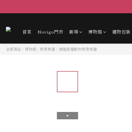
首頁
Novigo門市
劇場
博物館
禮物包裝
全部商品
/
博物館
/
熨燙刺繡
/
瀕臨絕種動物熨燙刺繡