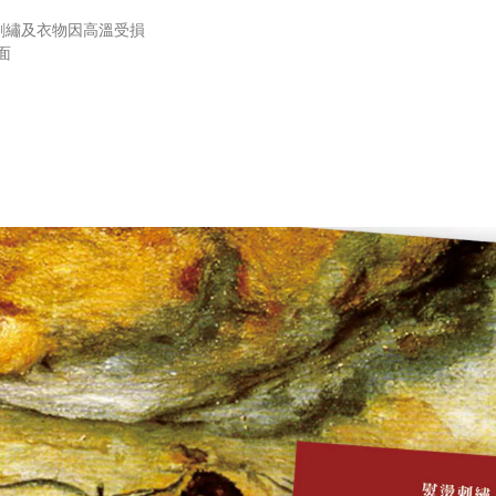
刺繡及衣物因高溫受損
面