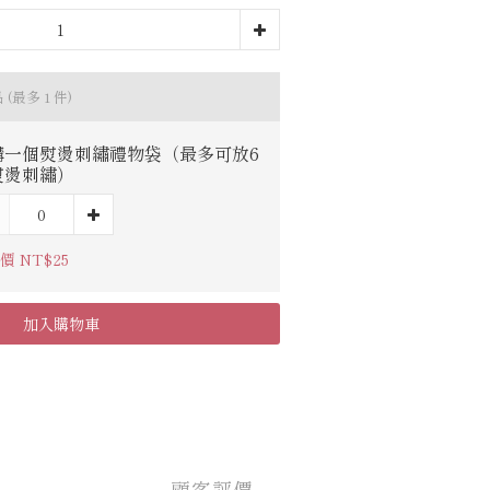
品
(最多 1 件)
購一個熨燙刺繡禮物袋（最多可放6
熨燙刺繡）
價 NT$25
加入購物車
顧客評價