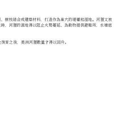
頭、樹枝結合成建築材料，打造作為巢穴的堤壩和溼地。河狸又被
生時，河狸的濕地得以阻止火勢蔓延、為動物提供避難所，水塘底
及復育之後，美洲河狸數量才得以回升。