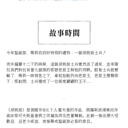
今年聖誕節，瑪莉收到好特別的禮物：一個胡桃鉗士兵！
夜半鐘響十二下的時候，這個胡桃鉗士兵竟然活了過來，並率領
玩具們對抗有著九個頭的邪惡老鼠王與牠的同夥。眼看士兵就要
輸了，瑪莉一時情急之下，拿起拖鞋扔向老鼠王，老鼠王應聲倒
下；那剎間，士兵變成了一位風度翩翩的王子......
-
《胡桃鉗》是德國作家E.T.A.霍夫曼的作品，俄羅斯浪漫樂派作
曲家柴可夫斯基曾將之改編為同名芭蕾舞劇。此劇一推出便大受
歡迎，且老少咸宜，被推舉成聖誕節必看的節目。