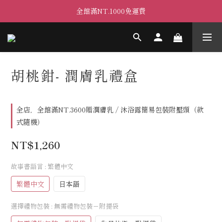
全館滿NT.1000免運費
胡桃鉗- 潤膚乳禮盒
全店，全館滿NT.3600贈潤膚乳 / 沐浴露簡易包裝附壓頭（款
式隨機）
NT$1,260
故事書語言
: 繁體中文
繁體中文
日本語
選擇禮物包裝
: 無需禮物包裝－附提袋