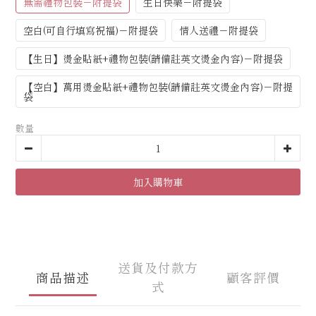
無需禮物包裝－附提袋
生日快樂－附提袋
空白(可自行填寫祝福)－附提袋
情人送禮－附提袋
【生日】燙金貼紙+禮物包裝(請備註英文燙金內容)－附提袋
【空白】萬用燙金貼紙+禮物包裝(請備註英文燙金內容)－附提
袋
數量
加入購物車
送貨及付款方
商品描述
顧客評價
式