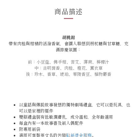
商品描述
胡桃鉗
帶有肉桂與柑橘的活潑香氣，會讓人聯想到枴杖糖與甘草糖，充
滿節慶氛圍：
前：小豆蔻、佛手柑、苦艾、薄荷、檸檬汁
中：古明茴香、肉桂、橙花、薰衣草
後：珍木、香草、琥珀、零陵香豆、植物麝香
以童話與傳說故事發想的獨特劇場禮盒，它可以是玩具，也
可以是家裡的擺件
雙瓶禮盒裝有低敏潤膚乳，成分溫和，全年齡適用
每盒內有一本故事書及紙人偶配件
附專用紙袋
適用可客製英文名的包裝
貼紙燙金服務
。