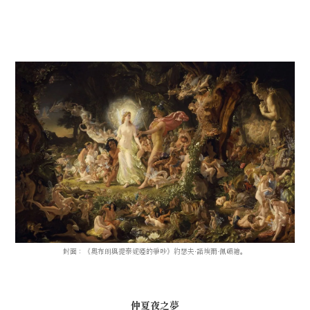
封面：《
奧布朗與提泰妮婭的爭吵
》
約瑟夫·諾埃爾·佩頓
繪
。
仲夏夜之夢