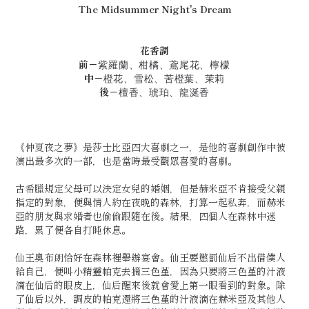
The Midsummer Night's Dream
花香調
前－
紫羅蘭、柑橘、鳶尾花、檸檬
中－
橙花、雪松、苦橙葉、茉莉
後－
檀香、琥珀、龍涎香
《仲夏夜之夢》是莎士比亞四大喜劇之一，是他的喜劇創作中被
演出最多次的一部，也是當時最受觀眾喜愛的喜劇。
古希臘規定父母可以決定女兒的婚姻，但是赫米亞不肯接受父親
指定的對象，便與情人約在夜晚的森林，打算一起私奔，而赫米
亞的朋友與求婚者也偷偷跟隨在後。結果，四個人在森林中迷
路，累了便各自打盹休息。
仙王奧布朗恰好在森林裡舉辦宴會。仙王要懲罰仙后不出借僕人
給自己，便叫小精靈帕克去摘三色堇，因為只要將三色堇的汁液
滴在仙后的眼皮上，仙后醒來後就會愛上第一眼看到的對象。除
了仙后以外，調皮的帕克還將三色堇的汁液滴在赫米亞及其他人