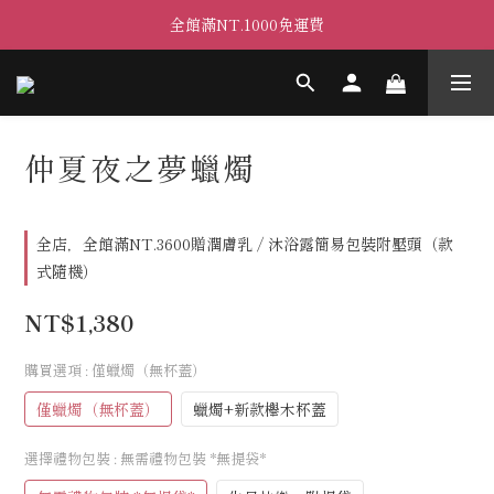
全館滿NT.1000免運費
仲夏夜之夢蠟燭
全店，全館滿NT.3600贈潤膚乳 / 沐浴露簡易包裝附壓頭（款
式隨機）
NT$1,380
購買選項
: 僅蠟燭（無杯蓋）
僅蠟燭（無杯蓋）
蠟燭+新款櫸木杯蓋
選擇禮物包裝
: 無需禮物包裝 *無提袋*