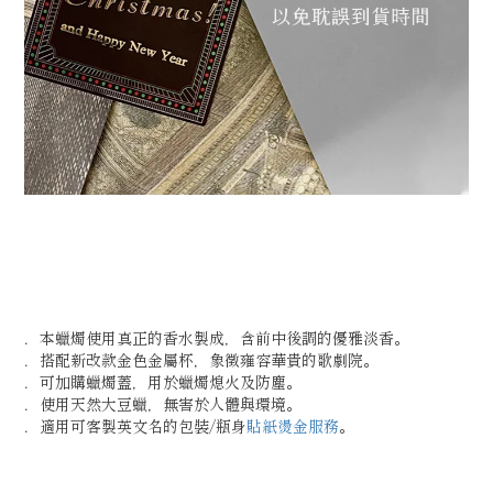
．本蠟燭使用真正的香水製成，含前中後調的優雅淡香。
．搭配新改款金色金屬杯，象徵雍容華貴的歌劇院。
．可加購蠟燭蓋，用於蠟燭熄火及防塵。
．使用天然大豆蠟，無害於人體與環境。
．適用可客製英文名的包裝/瓶身
貼紙燙金服務
。