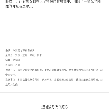
眼皮上。兩對男女被捲入了精靈們的魔法中，開始了一場光怪陸
離的仲夏夜之夢......
品名：仲夏夜之夢劇場蠟燭
全成分：天然大豆蠟、蜂蠟、香水
容量：約200G
原產地：台灣
保存方法：請置於孩童無法拿取處。避免高溫與潮溼環境。
大豆蠟表面水珠為正常現象，請
安心使用。
注意事項：本產品僅供薰香外用；請於平坦、空氣流通之處
點燃，使用完畢請立刻熄滅。禁
止用於食品。
追蹤我們的IG