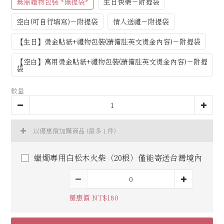
無需禮物包裝 *無提袋*
生日快樂－附提袋
空白(可自行填寫)－附提袋
情人送禮－附提袋
【生日】燙金貼紙+禮物包裝(請備註英文燙金內容)－附提袋
【空白】萬用燙金貼紙+禮物包裝(請備註英文燙金內容)－附提
袋
數量
以優惠價加購商品
(最多 1 件)
蠟燭專用白松木火柴（20根）僅能寄送台灣境內
優惠價 NT$180