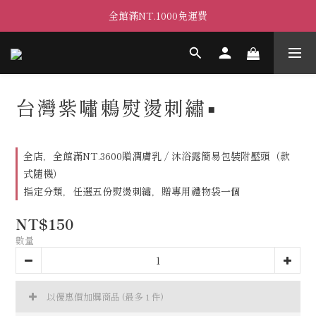
全館滿NT.1000免運費
台灣紫嘯鶇熨燙刺繡▪
全店，全館滿NT.3600贈潤膚乳 / 沐浴露簡易包裝附壓頭（款
式隨機）
指定分類，任選五份熨燙刺繡，贈專用禮物袋一個
NT$150
數量
以優惠價加購商品
(最多 1 件)