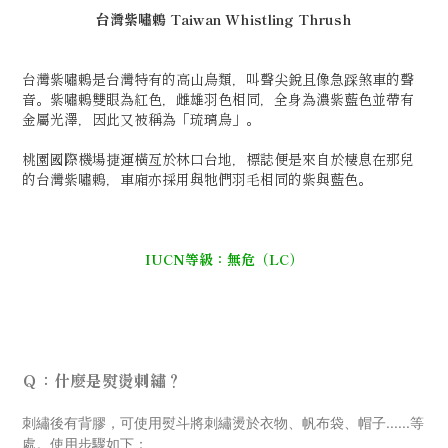
台灣紫嘯鶇 Taiwan Whistling Thrush
台灣紫嘯鶇是台灣特有的高山鳥類，叫聲尖銳且像急踩煞車的聲
音。紫嘯鶇雙眼為紅色，雌雄羽色相同，全身為濃紫藍色並帶有
金屬光澤，因此又被稱為「琉璃鳥」。
桃園國際機場捷運橫亙於林口台地，標誌便是來自於棲息在那兒
的台灣紫嘯鶇，車廂亦採用與牠們羽毛相同的紫與藍色。
IUCN等級：無危（LC）
Ｑ：什麼是熨燙刺繡？
刺
繡後有背膠，可使用熨斗將刺繡燙於衣物、帆布袋、帽子......等
處。使用步驟如下：