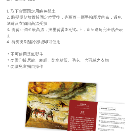
1. 取下背面固定用綠色黏土
2. 將熨燙貼放置於固定位置後，先覆蓋一層手帕厚度的布，避免
刺繡及衣物因高溫受損
3. 將熨斗調至最高溫，按壓熨燙30秒以上，直至邊角完全貼合表
面
4. 待熨燙刺繡冷卻後即可使用
＊不可使用蒸氣熨斗
＊勿燙印於尼龍、絲綢、防水材質
、毛衣
、
含羽絨之衣物
＊勿讓兒童獨自操作