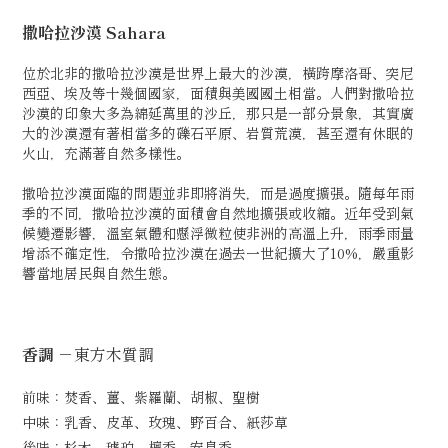
撒哈拉沙漠 Sahara
位於北非的撒哈拉沙漠是世界上最大的沙漠，橫跨摩洛哥、突尼
西亞、埃及等十幾個國家，面積與美國國土相當。人們對撒哈拉
沙漠的印象大多為綿延萬里的沙丘，那只是一部分景象，其實廣
大的沙漠還有著相當多的礫石平原、岩質荒漠，甚至還有休眠的
火山，充滿著自然多樣性。
撒哈拉沙漠面臨的問題並非即將消失，而是過度擴張。隨每年雨
季的不同，撒哈拉沙漠的面積會自然地擴張或收縮。近年受到氣
候變遷影響，溫室氣體和懸浮微粒使非洲的高溫上升，雨季雨量
增添不確定性，令撒哈拉沙漠在過去一世紀擴大了10%，嚴重影
響當地居民與自然生態。
香調
－東方木質調
前味：焚香、薑、紫羅蘭、胡椒、聖樹
中味：乳香、皮革、玫瑰、野百合、紙莎草
後味：杉木、琥珀、檀香、安息香