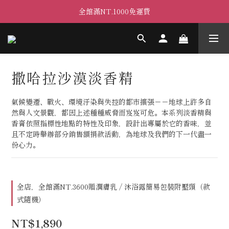
全館滿NT.1000免運費
撒哈拉沙漠淡香精
氣候變遷、戰火、環境汙染與失控的都市擴張－－地球上許多自
然與人文景觀，都因上述種種威脅而岌岌可危。本系列淡香精與
香膏依照指標性地點的特性及印象，設計出專屬於它的香味，並
且不定時舉辦部分銷售額捐款活動，為地球及我們的下一代盡一
份心力。
全店，全館滿NT.3600贈潤膚乳 / 沐浴露簡易包裝附壓頭（款
式隨機）
NT$1,890