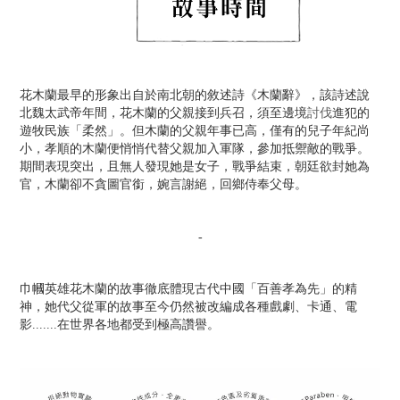
花木蘭最早的形象出自於南北朝的敘述詩《木蘭辭》，該詩述說
北魏太武帝年間，花木蘭的父親接到兵召，須至邊境
討伐
進犯的
遊牧民族「柔然」。但木蘭的父親年事已高，僅有的兒子年紀尚
小，孝順的木蘭便悄悄代替父親加入軍隊，參加抵禦敵的戰爭。
期間表現突出，且無人發現她是女子，戰爭結束，朝廷欲封她為
官，木蘭卻不貪圖官銜，婉言謝絕，回鄉侍奉父母。
-
巾幗英雄花木蘭的故事徹底體現古代中國「百善孝為先」的精
神，她代父從軍的故事至今仍然被改編成各種戲劇、卡通、電
影.......在世界各地都受到極高讚譽。