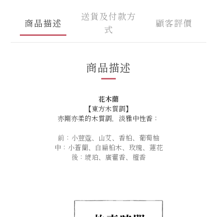
送貨及付款方
商品描述
顧客評價
式
商品描述
花木蘭
【東方木質調】
亦剛亦柔的木質調，淡雅中性香：
前：小荳蔻、山艾、香柏、葡萄柚
中：小蒼蘭、白扁柏木、玫瑰、蓮花
後：琥珀、廣藿香、檀香