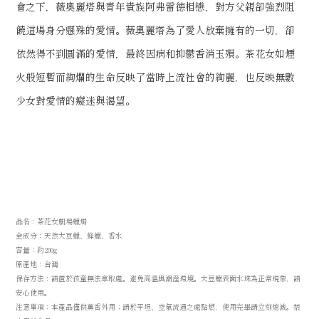
會之下，薇奧麗塔與青年貴族阿弗雷德相戀，對方父親卻強烈阻
饒這場身分懸殊的愛情。薇奧麗塔為了愛人放棄擁有的一切，卻
依然得不到圓滿的愛情，最終因病和抑鬱香消玉殞。茶花女如煙
火般短暫而絢爛的生命反映了當時上流社會的絢麗，也反映無數
少女對愛情的癡迷與渴望。
品名：茶花女劇場蠟燭
全成分：天然大豆蠟、蜂蠟、香水
容量：約200g
原產地：台灣
保存方法：請置於孩童無法拿取處。避免高溫與潮溼環境。
大豆蠟表面水珠為正常現象，請
安心使用。
注意事項：本產品僅供薰香外用；請於平坦、空氣流通之處
點燃，使用完畢請立刻熄滅。禁