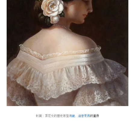
封面：茶花女的歷史原型
瑪麗．迪普萊西
的畫像