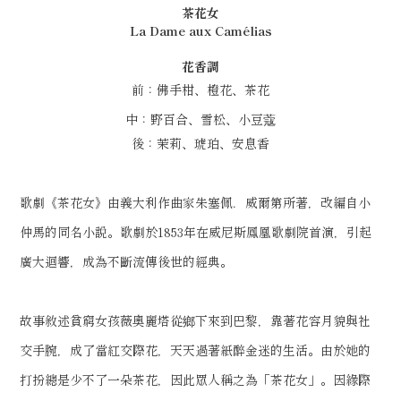
茶花女
La Dame aux Camélias
花香調
前：佛手柑、
橙花
、
茶花
中：
野百合
、
雪松
、小豆蔻
後：
茉莉
、
琥珀
、安息香
歌劇《茶花女》由義大利作曲家朱塞佩．威爾第所著，改編自小
仲馬的同名小說。歌劇於1853年在威尼斯鳳凰歌劇院首演，引起
廣大迴響，成為不斷流傳後世的經典。
故事敘述貧窮女孩薇奧麗塔從鄉下來到巴黎，靠著花容月貌與社
交手腕，成了當紅交際花，天天過著紙醉金迷的生活。由於她的
打扮總是少不了一朵茶花，因此眾人稱之為「茶花女」。因緣際