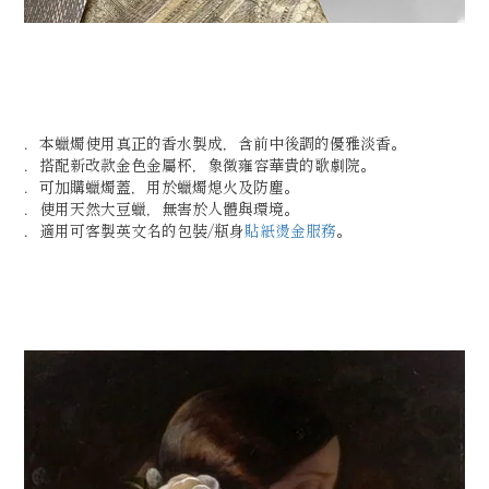
．本蠟燭使用真正的香水製成，含前中後調的優雅淡香。
．搭配新改款金色金屬杯，象徵雍容華貴的歌劇院。
．可加購蠟燭蓋，用於蠟燭熄火及防塵。
．使用天然大豆蠟，無害於人體與環境。
．適用可客製英文名的包裝/瓶身
貼紙燙金服務
。