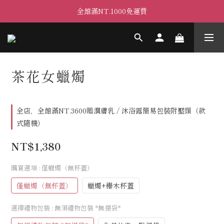
全館滿NT.1000免運費
茶花女蠟燭
全店，全館滿NT.3600贈潤膚乳 / 沐浴露簡易包裝附壓頭（款
式隨機）
NT$1,380
購買選項
: 僅蠟燭（無杯蓋）
僅蠟燭（無杯蓋）
蠟燭+櫸木杯蓋
選擇禮物包裝
: 無須禮物包裝 *無提袋*