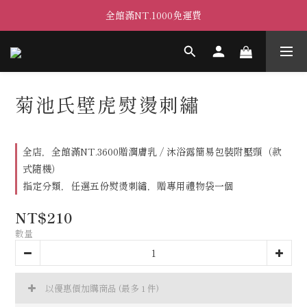
全館滿NT.1000免運費
菊池氏壁虎熨燙刺繡
全店，全館滿NT.3600贈潤膚乳 / 沐浴露簡易包裝附壓頭（款
式隨機）
指定分類，任選五份熨燙刺繡，贈專用禮物袋一個
NT$210
數量
以優惠價加購商品
(最多 1 件)