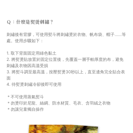
Ｑ：什麼是熨燙刺繡？
刺
繡後有背膠，可使用熨斗將刺繡燙於衣物、帆布袋、帽子......等
處。使用步驟如下：
1. 取下背面固定用綠色黏土
2. 將熨燙貼放置於固定位置後，先覆蓋一層手帕厚度的布，避免
刺繡及衣物因高溫受損
3. 將熨斗調至最高溫，按壓熨燙30秒以上，直至邊角完全貼合表
面
4. 待熨燙刺繡冷卻後即可使用
＊不可使用蒸氣熨斗
＊勿燙印於尼龍、絲綢、防水材質
、毛衣
、
含羽絨之衣物
＊勿讓兒童獨自操作