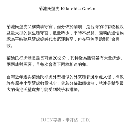
菊池氏壁虎
Kikuchi's Gecko
菊池氏壁虎又稱蘭嶼守宮，僅分佈於蘭嶼，是台灣的特有物種以
及最大型的原生種守宮，數量稀少，平時不易見。蘭嶼的達悟族
認為平時聽見壁虎鳴叫代表厄運將至，但在飛魚季聽到則會豐
收。
菊池氏壁虎體長最長可達20公分，其特徵為體背帶有大量疣鱗、
兩兩成對黑斑，且每次會產下兩枚相連的卵。
台灣近年遭與菊池氏壁虎外型相似的外來種脊斑壁虎入侵，導致
許多原生小型壁虎數量減少；倘若分佈繼續擴散，就連是體型最
大的菊池氏壁虎亦可能受到競爭和排擠。
IUCN等級：未評估（DD）