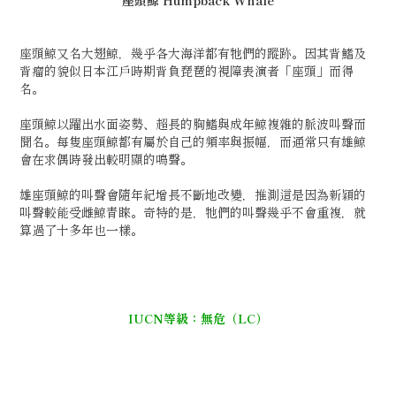
座頭鯨又名大翅鯨，幾乎各大海洋都有牠們的蹤跡。因其背鰭及
背瘤的貌似日本江戶時期背負琵琶的視障表演者「座頭」而得
名。
座頭鯨以躍出水面姿勢、超長的胸鰭與成年鯨複雜的脈波叫聲而
聞名。每隻座頭鯨都有屬於自己的頻率與振幅，而通常只有雄鯨
會在求偶時發出較明顯的鳴聲。
雄座頭鯨的叫聲會隨年紀增長不斷地改變，推測這是因為新穎的
叫聲較能受雌鯨青睞。奇特的是，牠們的叫聲幾乎不會重複，就
算過了十多年也一樣。
IUCN等級：無危（LC）