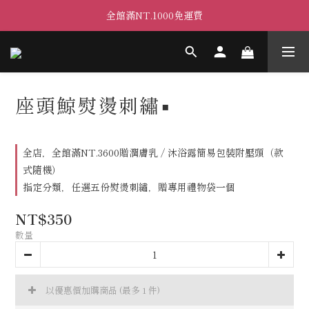
全館滿NT.1000免運費
座頭鯨熨燙刺繡▪
全店，全館滿NT.3600贈潤膚乳 / 沐浴露簡易包裝附壓頭（款
式隨機）
指定分類，任選五份熨燙刺繡，贈專用禮物袋一個
NT$350
數量
以優惠價加購商品
(最多 1 件)