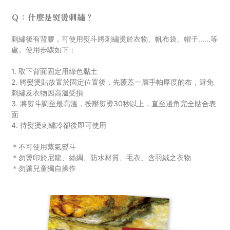
Ｑ：什麼是熨燙刺繡？
刺
繡後有背膠，可使用熨斗將刺繡燙於衣物、帆布袋、帽子......等
處。使用步驟如下：
1. 取下背面固定用綠色黏土
2. 將熨燙貼放置於固定位置後，先覆蓋一層手帕厚度的布，避免
刺繡及衣物因高溫受損
3. 將熨斗調至最高溫，按壓熨燙30秒以上，直至邊角完全貼合表
面
4. 待熨燙刺繡冷卻後即可使用
＊不可使用蒸氣熨斗
＊勿燙印於尼龍、絲綢、防水材質
、毛衣
、
含羽絨之衣物
＊勿讓兒童獨自操作