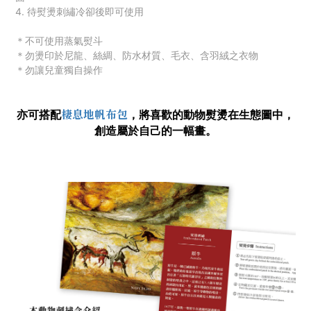
4. 待熨燙刺繡冷卻後即可使用
＊不可使用蒸氣熨斗
＊勿燙印於尼龍、絲綢、防水材質
、毛衣
、
含羽絨之衣物
＊勿讓兒童獨自操作
棲息地帆布包
亦可搭配
，
將喜歡的動物熨燙在生態圖中，
創造屬於自己的一幅畫。