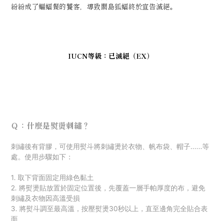
紛紛成了蝙蝠餐的饕客，導致關島狐蝠終於宣告滅絕。
IUCN等級：已滅絕（EX）
Ｑ：什麼是熨燙刺繡？
刺
繡後有背膠，可使用熨斗將刺繡燙於衣物、帆布袋、帽子......等
處。使用步驟如下：
1. 取下背面固定用綠色黏土
2. 將熨燙貼放置於固定位置後，先覆蓋一層手帕厚度的布，避免
刺繡及衣物因高溫受損
3. 將熨斗調至最高溫，按壓熨燙30秒以上，直至邊角完全貼合表
面