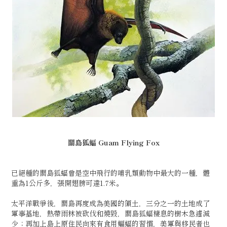
關島狐蝠 Guam Flying Fox
已絕種的關島狐蝠曾是空中飛行的哺乳類動物中最大的一種，體
重為1公斤多，張開翅膀可達1.7米。
太平洋戰爭後，關島再度成為美國的領土，三分之一的土地成了
軍事基地，熱帶雨林被砍伐和燒毀，關島狐蝠棲息的樹木急遽減
少；再加上島上原住民向來有食用蝙蝠的習慣，美軍與移民者也