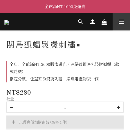
全館滿NT.1000免運費
關島狐蝠熨燙刺繡▪
全店，全館滿NT.3600贈潤膚乳 / 沐浴露簡易包裝附壓頭（款
式隨機）
指定分類，任選五份熨燙刺繡，贈專用禮物袋一個
NT$280
數量
以優惠價加購商品
(最多 1 件)