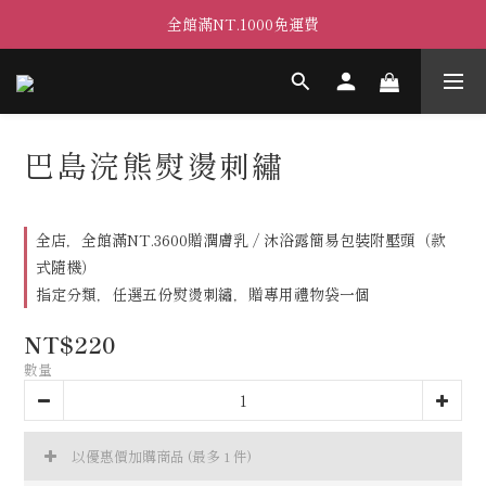
全館滿NT.1000免運費
巴島浣熊熨燙刺繡
全店，全館滿NT.3600贈潤膚乳 / 沐浴露簡易包裝附壓頭（款
式隨機）
指定分類，任選五份熨燙刺繡，贈專用禮物袋一個
NT$220
數量
以優惠價加購商品
(最多 1 件)