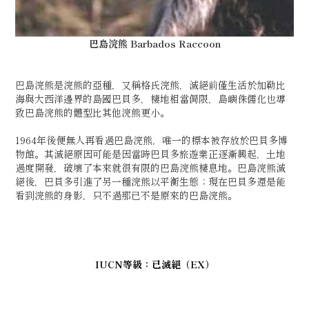
巴島浣熊
Barbados Raccoon
巴島浣熊是浣熊的亞種，又稱格氏浣熊，滅絕前僅生活於加勒比
海與大西洋邊界的島國巴貝多，棲地相當侷限，島嶼侏儒化也導
致巴島浣熊的體型比其他浣熊更小。
1964年後便無人再看過巴島浣熊，唯一的標本被存放於巴貝多博
物館。其滅絕原因可能是因當時巴貝多旅遊業正逐漸興起，土地
過度開發，破壞了本來就很有限的巴島浣熊棲息地。巴島浣熊滅
絕後，巴貝多引進了另一種浣熊以平衡生態；現在巴貝多還是能
看到浣熊的身影，只不過那已不是原來的巴島浣熊。
IUCN等級：已滅絕（EX）