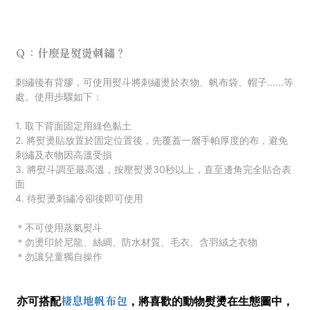
Ｑ：什麼是熨燙刺繡？
刺
繡後有背膠，可使用熨斗將刺繡燙於衣物、帆布袋、帽子......等
處。使用步驟如下：
1. 取下背面固定用綠色黏土
2. 將熨燙貼放置於固定位置後，先覆蓋一層手帕厚度的布，避免
刺繡及衣物因高溫受損
3. 將熨斗調至最高溫，按壓熨燙30秒以上，直至邊角完全貼合表
面
4. 待熨燙刺繡冷卻後即可使用
＊不可使用蒸氣熨斗
＊勿燙印於尼龍、絲綢、防水材質
、毛衣
、
含羽絨之衣物
＊勿讓兒童獨自操作
棲息地帆布包
亦可搭配
，
將喜歡的動物熨燙在生態圖中，