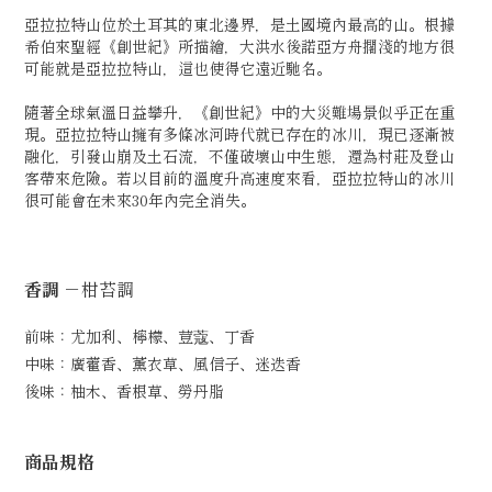
亞拉拉特山位於土耳其的東北邊界，是土國境內最高的山。根據
希伯來聖經《創世紀》所描繪，大洪水後諾亞方舟擱淺的地方很
可能就是亞拉拉特山，這也使得它遠近馳名。
隨著全球氣溫日益攀升，《創世紀》中的大災難場景似乎正在重
現。亞拉拉特山擁有多條冰河時代就已存在的冰川，現已逐漸被
融化，引發山崩及土石流，不僅破壞山中生態，還為村莊及登山
客帶來危險。若以目前的溫度升高速度來看，亞拉拉特山的冰川
很可能會在未來30年內完全消失。
香調
－柑苔調
前味：尤加利、檸檬、荳蔻、丁香
中味：廣藿香、薰衣草、風信子、迷迭香
後味：柚木、香根草、勞丹脂
商品規格