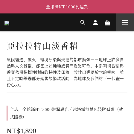
全館滿NT.1000免運費
亞拉拉特山淡香精
氣候變遷、戰火、環境汙染與失控的都市擴張－－地球上許多自
然與人文景觀，都因上述種種威脅而岌岌可危。本系列淡香精與
香膏依照指標性地點的特性及印象，設計出專屬於它的香味，並
且不定時舉辦部分銷售額捐款活動，為地球及我們的下一代盡一
份心力。
全店，全館滿NT.3600贈潤膚乳 / 沐浴露簡易包裝附壓頭（款
式隨機）
NT$1,890