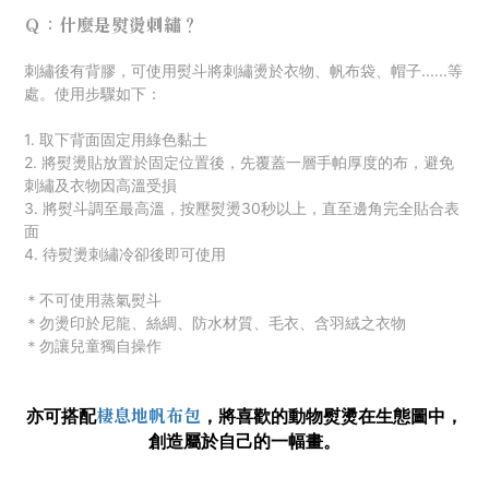
Ｑ：什麼是熨燙刺繡？
刺
繡後有背膠，可使用熨斗將刺繡燙於衣物、帆布袋、帽子......等
處。使用步驟如下：
1. 取下背面固定用綠色黏土
2. 將熨燙貼放置於固定位置後，先覆蓋一層手帕厚度的布，避免
刺繡及衣物因高溫受損
3. 將熨斗調至最高溫，按壓熨燙30秒以上，直至邊角完全貼合表
面
4. 待熨燙刺繡冷卻後即可使用
＊不可使用蒸氣熨斗
＊勿燙印於尼龍、絲綢、防水材質
、毛衣
、
含羽絨之衣物
＊勿讓兒童獨自操作
棲息地帆布包
亦可搭配
，
將喜歡的動物熨燙在生態圖中，
創造屬於自己的一幅畫。