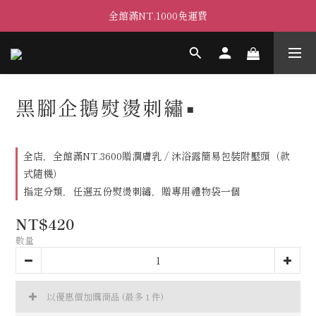
全館滿NT.1000免運費
黑腳企鵝熨燙刺繡▪
全店，全館滿NT.3600贈潤膚乳 / 沐浴露簡易包裝附壓頭（款
式隨機）
指定分類，任選五份熨燙刺繡，贈專用禮物袋一個
NT$420
數量
以優惠價加購商品
(最多 1 件)