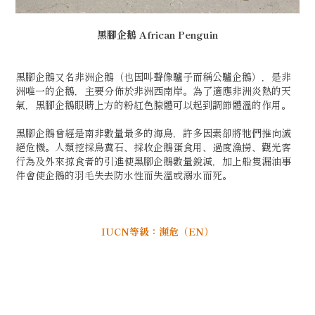
黑腳企鵝
African Penguin
黑腳企鵝又名非洲企鵝（也因叫聲像驢子而稱公驢企鵝），是非
洲唯一的企鵝，主要分佈於非洲西南岸。為了適應非洲炎熱的天
氣，黑腳企鵝眼睛上方的粉紅色腺體可以起到調節體溫的作用。
黑腳企鵝曾經是南非數量最多的海鳥，許多因素卻將牠們推向滅
絕危機。人類挖採鳥糞石、採收企鵝蛋食用、過度漁撈、觀光客
行為及外來掠食者的引進使黑腳企鵝數量銳減，加上船隻漏油事
件會使企鵝的羽毛失去防水性而失溫或溺水而死。
IUCN等級：瀕危（EN）