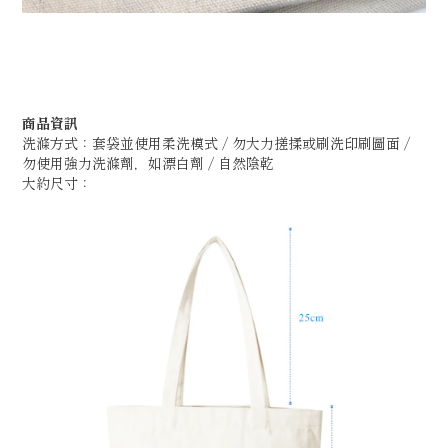
商品資訊
洗滌方式：
套袋並使用柔洗模式 / 勿大力搓揉或刷洗印刷圖面 /
勿使用強力洗滌劑，如漂白劑 / 自然陰乾
大約尺寸：