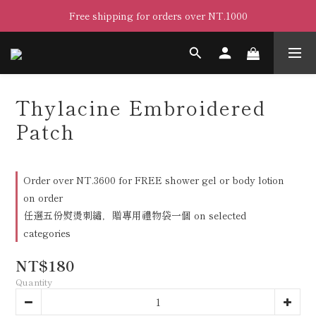
Free shipping for orders over NT.1000
Thylacine Embroidered
Patch
Order over NT.3600 for FREE shower gel or body lotion
on order
任選五份熨燙刺繡，贈專用禮物袋一個 on selected
categories
NT$180
Quantity