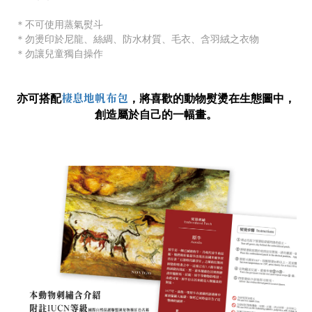
＊不可使用蒸氣熨斗
＊勿燙印於尼龍、絲綢、防水材質
、毛衣
、
含羽絨之衣物
＊勿讓兒童獨自操作
棲息地帆布包
亦可搭配
，
將喜歡的動物熨燙在生態圖中，
創造屬於自己的一幅畫。