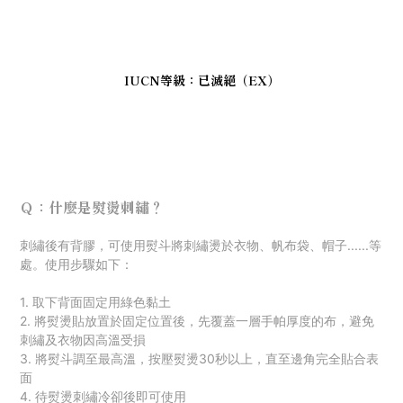
IUCN等級：已滅絕（EX）
Ｑ：什麼是熨燙刺繡？
刺
繡後有背膠，可使用熨斗將刺繡燙於衣物、帆布袋、帽子......等
處。使用步驟如下：
1. 取下背面固定用綠色黏土
2. 將熨燙貼放置於固定位置後，先覆蓋一層手帕厚度的布，避免
刺繡及衣物因高溫受損
3. 將熨斗調至最高溫，按壓熨燙30秒以上，直至邊角完全貼合表
面
4. 待熨燙刺繡冷卻後即可使用