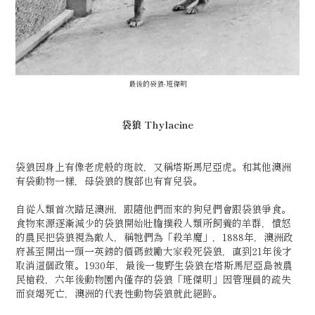
最後的袋狼-班傑明
袋狼 Thylacine
袋狼因身上有像老虎般的斑紋，又稱塔斯馬尼亞虎。和其他澳洲
有袋動物一樣，母袋狼的腹部也有育兒袋。
自從人類首次踏足澳洲，跟隨他們而來的狗兒們會跟袋狼爭食。
食物來源逐漸減少的袋狼開始壯膽撲殺人類所飼養的羊群，憤怒
的農民把袋狼視為敵人，稱牠們為「殺羊魔」，1888年，澳洲政
府甚至開出一頭一英鎊的價碼鼓勵大家殺死袋狼，直到21年後才
取消這個政策。1930年，最後一隻野生袋狼在塔斯馬尼亞島被農
民槍殺，六年後動物園內僅存的袋狼「班傑明」因管理員的疏失
而衰竭死亡，澳洲的代表性動物袋狼就此絕跡。