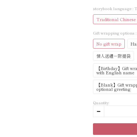
storybook language
: 
Traditional Chinese
Gift wrapping options
No gift wrap
Ha
情人送禮－附提袋
【Birthday】Gift wrap
with English name
【Blank】Gift wrappin
optional greeting
Quantity