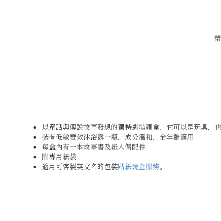
帶
以童話與傳說故事發想的獨特劇場禮盒，它可以是玩具，
裝有低敏雙效沐浴露一瓶，成分溫和，全年齡適用
每盒內有一本故事書及紙人偶配件
附專用紙袋
適用可客製英文名的包裝
貼紙燙金服務
。