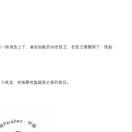
莉一時情急之下，拿起拖鞋扔向老鼠王，老鼠王應聲倒下；那剎
老少咸宜，被推舉成聖誕節必看的節目。