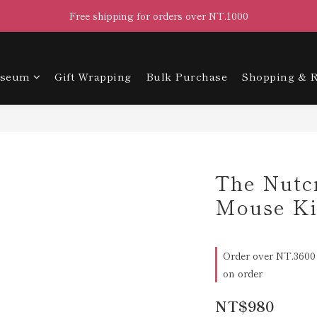
Free shipping for orders over NT.1000
useum
Gift Wrapping
Bulk Purchase
Shopping & R
The Nutc
Mouse Ki
Order over NT.3600 
on order
NT$980