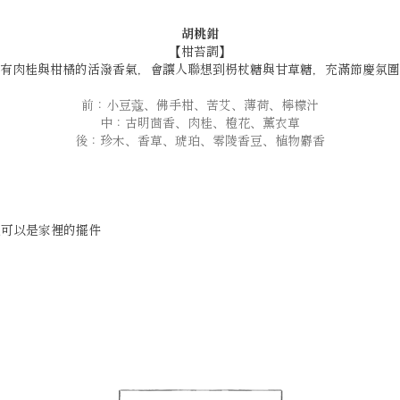
胡桃鉗
【柑苔調】
有肉桂與柑橘的活潑香氣，會讓人聯想到枴杖糖與甘草糖，充滿節慶氛圍
前：小豆蔻、佛手柑、苦艾、薄荷、檸檬汁
中：古明茴香、肉桂、橙花、薰衣草
後：珍木、香草、琥珀、零陵香豆、植物麝香
也可以是家裡的擺件