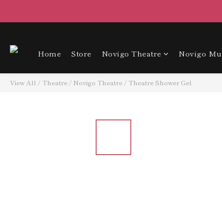
Home
Store
Novigo Theatre
Novigo M
View All
/
Theatre
/
Novigo Theatre
/
Theatre Shower Gel