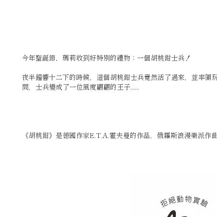
今年聖誕節，瑪莉收到好特別的禮物：一個胡桃鉗士兵！
夜半鐘響十二下的時候，這個胡桃鉗士兵竟然活了過來，並率領
間，士兵變成了一位風度翩翩的王子......
《胡桃鉗》是德國作家E.T.A.霍夫曼的作品，俄羅斯浪漫樂