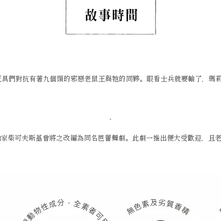
玩具們對抗有著九個頭的邪惡老鼠王與牠的同夥。眼看士兵就要輸了，瑪
-
派作曲家柴可夫斯基曾將之改編為同名芭蕾舞劇。此劇一推出便大受歡迎，且