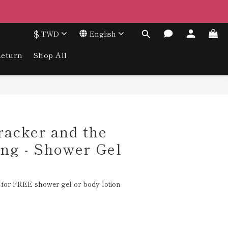
$
TWD
English
eturn
Shop All
racker and the
ng - Shower Gel
for FREE shower gel or body lotion