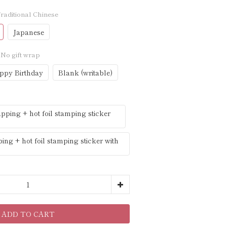
Traditional Chinese
Japanese
: No gift wrap
ppy Birthday
Blank (writable)
ping + hot foil stamping sticker
g + hot foil stamping sticker with
ADD TO CART