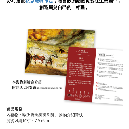
棲息地帆布包
亦可搭配
，
將喜歡的動物熨燙在生態圖中，
創造屬於自己的一幅畫。
商品規格
內容物：歐洲野馬熨燙刺繡、動物介紹背板
熨燙刺繡尺寸：7.5x6cm