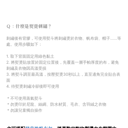
Ｑ：什麼是熨燙刺繡？
刺
繡後有背膠，可使用熨斗將刺繡燙於衣物、帆布袋、帽子......等
處。使用步驟如下：
1. 取下背面固定用綠色黏土
2. 將熨燙貼放置於固定位置後，先覆蓋一層手帕厚度的布，避免
刺繡及衣物因高溫受損
3. 將熨斗調至最高溫，按壓熨燙30秒以上，直至邊角完全貼合表
面
4. 待熨燙刺繡冷卻後即可使用
＊不可使用蒸氣熨斗
＊勿燙印於尼龍、絲綢、防水材質
、毛衣
、
含羽絨之衣物
＊勿讓兒童獨自操作