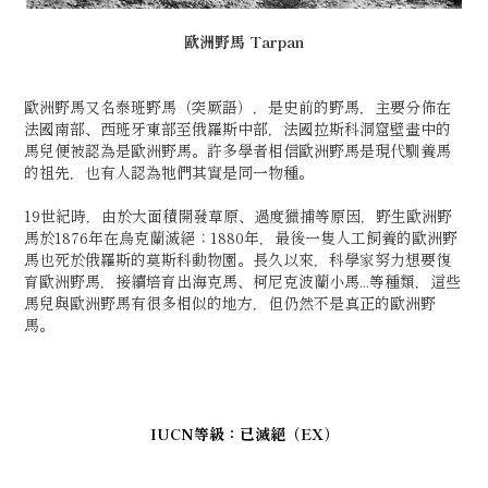
歐洲野馬
Tarpan
歐洲野馬又名泰班野馬（突厥語），是史前的野馬，主要分佈在
法國南部、西班牙東部至俄羅斯中部，法國拉斯科洞窟壁畫中的
馬兒便被認為是歐洲野馬。許多學者相信歐洲野馬是現代馴養馬
的祖先，也有人認為牠們其實是同一物種。
19世紀時，由於大面積開發草原、過度獵捕等原因，野生歐洲野
馬於1876年在烏克蘭滅絕；1880年，最後一隻人工飼養的歐洲野
馬也死於俄羅斯的莫斯科動物園。長久以來，科學家努力想要復
育歐洲野馬，接續培育出海克馬、柯尼克波蘭小馬...等種類，這些
馬兒與歐洲野馬有很多相似的地方，但仍然不是真正的歐洲野
馬。
IUCN等級：已滅絕（EX）