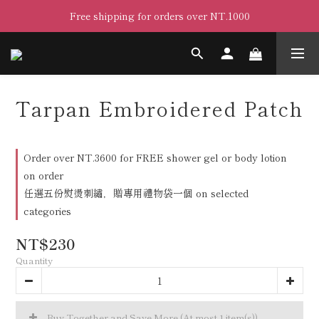
Free shipping for orders over NT.1000
Tarpan Embroidered Patch
Order over NT.3600 for FREE shower gel or body lotion
on order
任選五份熨燙刺繡，贈專用禮物袋一個 on selected
categories
NT$230
Quantity
Buy Together and Save More
(At most 1 item(s))