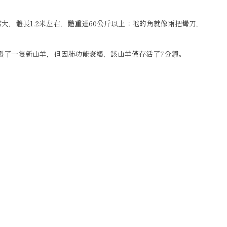
，體長1.2米左右，體重達60公斤以上；牠的角就像兩把彎刀，
複製了一隻新山羊，但因肺功能衰竭，該山羊僅存活了7分鐘。