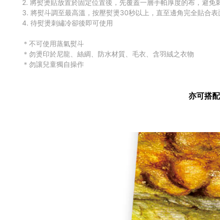
2. 將熨燙貼放置於固定位置後，先覆蓋一層手帕厚度的布，避免
3. 將熨斗調至最高溫，按壓熨燙30秒以上，直至邊角完全貼合表
4. 待熨燙刺繡冷卻後即可使用
＊不可使用蒸氣熨斗
＊勿燙印於尼龍、絲綢、防水材質
、毛衣
、
含羽絨之衣物
＊勿讓兒童獨自操作
亦可搭配