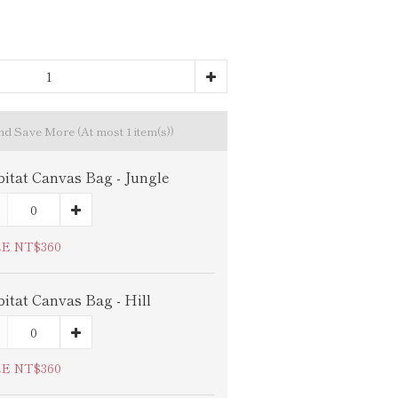
and Save More
(At most 1 item(s))
itat Canvas Bag - Jungle
E NT$360
itat Canvas Bag - Hill
E NT$360