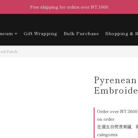
Free shipping for orders over NT.1000
useum
Gift Wrapping
Bulk Purchase
Shopping & R
red Patch
Pyrenean
Embroide
Order over NT.3600 
on order
任選五份熨燙刺繡，贈專用
categories