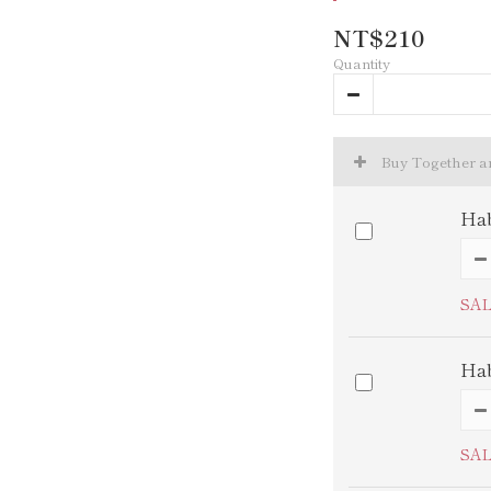
NT$210
Quantity
Buy Together 
Hab
SAL
Hab
SAL