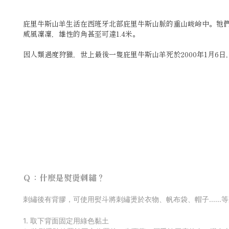
庇里牛斯山羊生活在西班牙北部庇里牛斯山脈的重山峻岭中。牠們
威風凜凜，雄性的角甚至可達1.4米。
因人類過度狩獵，世上最後一隻庇里牛斯山羊死於2000年1月
Ｑ：什麼是熨燙刺繡？
刺
繡後有背膠，可使用熨斗將刺繡燙於衣物、帆布袋、帽子......
1. 取下背面固定用綠色黏土