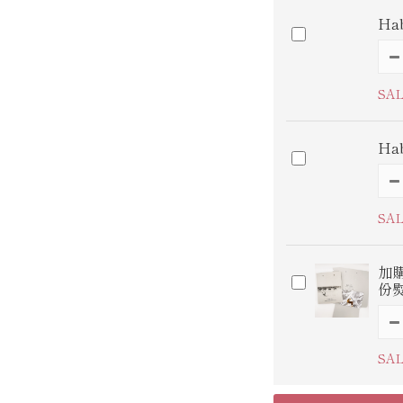
Hab
SAL
Hab
SAL
加
份
SAL