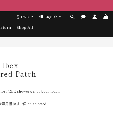
$
TWD
English
eturn
Shop All
 Ibex
red Patch
for FREE shower gel or body lotion
禮物袋一個 on selected