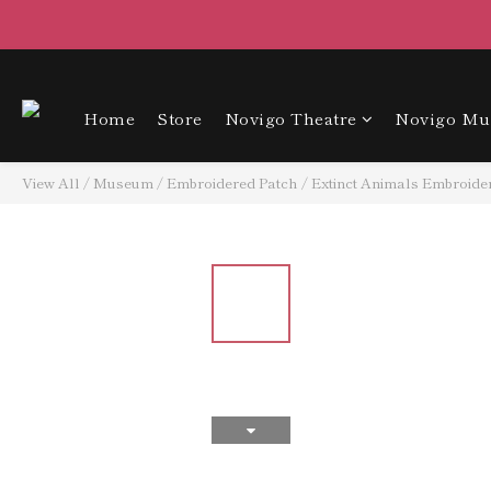
Home
Store
Novigo Theatre
Novigo M
View All
/
Museum
/
Embroidered Patch
/
Extinct Animals Embroide