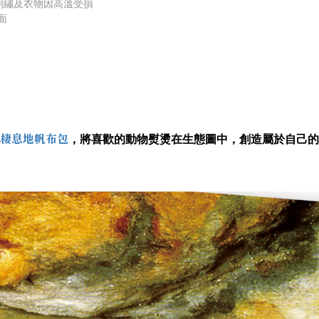
刺繡及衣物因高溫受損
面
棲息地帆布包
，
將喜歡的動物熨燙在生態圖中，創造屬於自己的