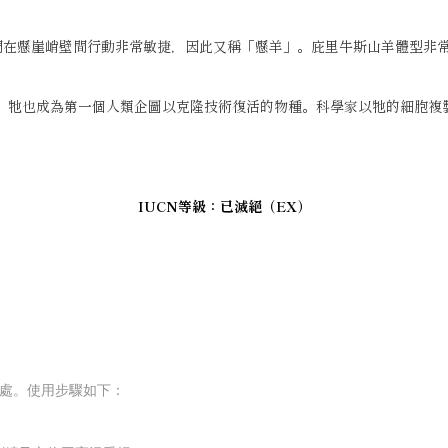
在懸崖峭壁間行動非常敏捷，因此又稱「懸羊」。庇里牛斯山羊體型非常大
6日，牠也成為第一個人類企圖以克隆技術復活的物種。科學家以牠的細胞
IUCN等級：已滅絕（EX）
等處。使用步驟如下：