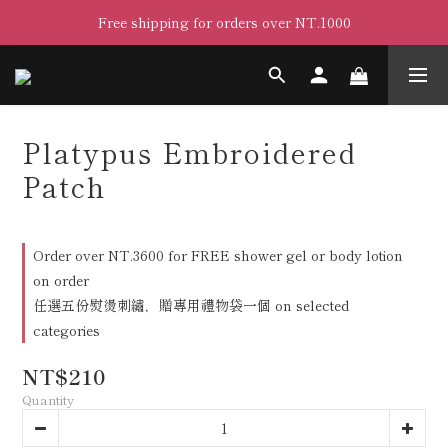
Free shipping for orders over NT.1000
Platypus Embroidered
Patch
Order over NT.3600 for FREE shower gel or body lotion
on order
任選五份熨燙刺繡，贈專用禮物袋一個 on selected
categories
NT$210
Quantity