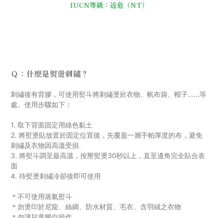
IUCN等級：近危（NT）
Ｑ：什麼是熨燙刺繡？
刺
繡後有背膠，可使用熨斗將刺繡燙於衣物、帆布袋、帽子......等
處。使用步驟如下：
1. 取下背面固定用綠色黏土
2. 將熨燙貼放置於固定位置後，先覆蓋一層手帕厚度的布，避免
刺繡及衣物因高溫受損
3. 將熨斗調至最高溫，按壓熨燙30秒以上，直至邊角完全貼合表
面
4. 待熨燙刺繡冷卻後即可使用
＊不可使用蒸氣熨斗
＊勿燙印於尼龍、絲綢、防水材質
、毛衣
、
含羽絨之衣物
＊勿讓兒童獨自操作