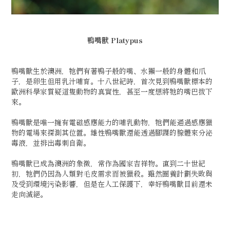
鴨嘴獸
Platypus
鴨嘴獸生於澳洲，牠們有著鴨子般的嘴、水獺一般的身體和爪
子，是卵生但用乳汁哺育。十八世紀時，首次見到鴨嘴獸標本的
歐洲科學家質疑這隻動物的真實性，甚至一度想將牠的嘴巴拔下
來。
鴨嘴獸是唯一擁有電磁感應能力的哺乳動物，牠們能通過感應獵
物的電場來探測其位置。雄性鴨嘴獸還能透過腳踝的腺體來分泌
毒液，並排出毒刺自衛。
鴨嘴獸已成為澳洲的象徵，常作為國家吉祥物。直到二十世紀
初，牠們仍因為人類對毛皮需求而被獵殺。雖然圈養計劃失敗與
及受到環境污染影響，但是在人工保護下，幸好鴨嘴獸目前還未
走向滅絕。