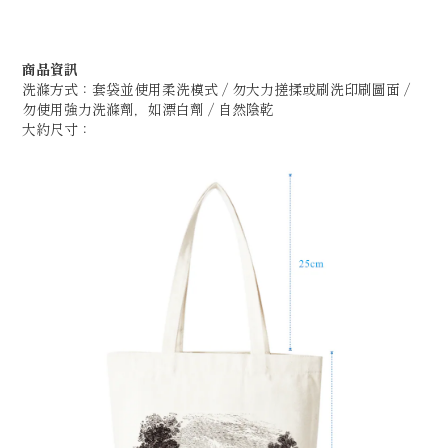
商品資訊
洗滌方式：
套袋並使用柔洗模式 / 勿大力搓揉或刷洗印刷圖面 /
勿使用強力洗滌劑，如漂白劑 / 自然陰乾
大約尺寸：