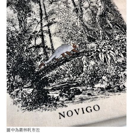
圖中為叢林帆布包