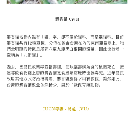
麝香貓
Civet
麝香貓名稱內雖有「貓」字，卻不屬於貓科，而是靈貓科。目前
麝香貓共有12種亞種，分佈在包含台灣在內的東南亞島嶼上。牠
們最明顯的特徵是尾部八至九節黑白相間的環帶，因此也被老一
輩稱為「九節貓」。
過去，因農民放藥毒殺福壽螺，使以福壽螺為食的鼠類死亡，接
連導致食物鏈上層的麝香貓覓食鼠類腐屍時也被毒死。近年農民
改用其他方式防治福壽螺，麝香貓族群才稍有恢復，雖然如此，
台灣的麝香貓數量依然稀少，屬於二級保育類動物。
IUCN等級：易危（VU）