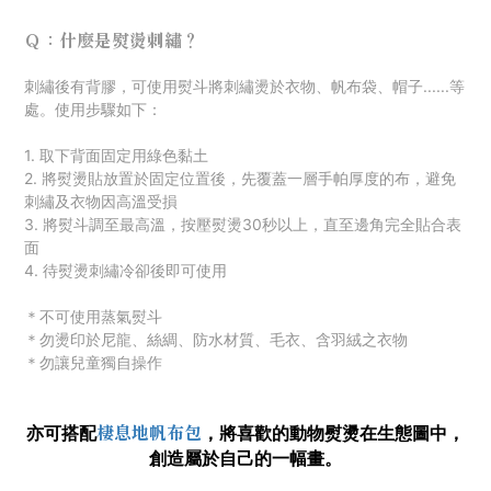
Ｑ：什麼是熨燙刺繡？
刺
繡後有背膠，可使用熨斗將刺繡燙於衣物、帆布袋、帽子......等
處。使用步驟如下：
1. 取下背面固定用綠色黏土
2. 將熨燙貼放置於固定位置後，先覆蓋一層手帕厚度的布，避免
刺繡及衣物因高溫受損
3. 將熨斗調至最高溫，按壓熨燙30秒以上，直至邊角完全貼合表
面
4. 待熨燙刺繡冷卻後即可使用
＊不可使用蒸氣熨斗
＊勿燙印於尼龍、絲綢、防水材質
、毛衣
、
含羽絨之衣物
＊勿讓兒童獨自操作
棲息地帆布包
亦可搭配
，
將喜歡的動物熨燙在生態圖中，
創造屬於自己的一幅畫。