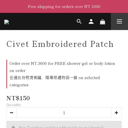
Free shipping for orders over NT.1000
Civet Embroidered Patch
Order over NT.3600 for FREE shower gel or body lotion
on order
任選五份熨燙刺繡，贈專用禮物袋一個 on selected
categories
NT$150
Quantity
Buy Together and Save More
(At most 1 item(s))