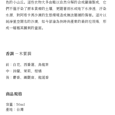
色的小山丘。這些衣物大多由難以自然分解的合成纖維製成，它
們不僅汙染了原本貧瘠的土壤，更隨著雨水或地下水滲透，汙染
水源，對阿塔卡馬沙漠的生態環境造成無法彌補的傷害。這片以
純淨星空聞名的沙漠，如今卻淪為快時尚產業的最終垃圾場，形
成一幅極其諷刺的畫面。
香調
－木質調
前：
白花
、西番蓮、
烏龍茶
中：鈴蘭、茉莉、
柑橘
後：
麝香
、
鐵觀音
、龍涎香
商品規格
容量：50ml
產地：台灣