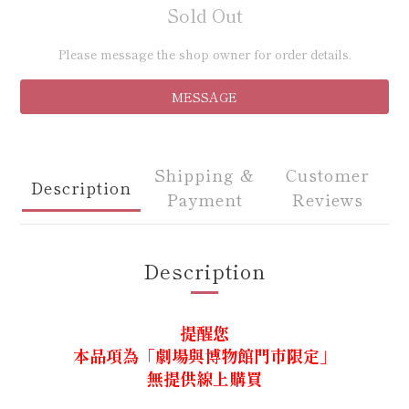
Sold Out
Please message the shop owner for order details.
MESSAGE
Shipping &
Customer
Description
Payment
Reviews
Description
提醒您
本品項為「劇場與博物館門市限定」
無提供線上購買